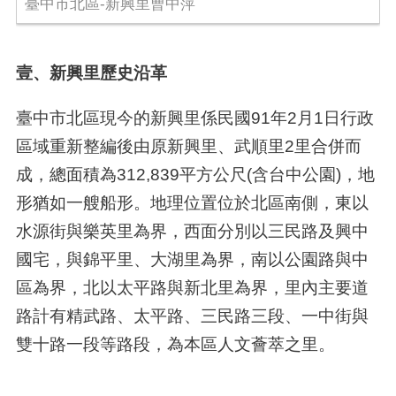
臺中市北區-新興里曹中萍
壹、新興里歷史沿革
臺中市北區現今的新興里係民國
91
年
2
月
1
日行政
區域重新整編後由原新興里、武順里
2
里合併而
成，總面積為
312,839
平方公尺
(
含台中公園
)
，地
形猶如一艘船形。地理位置位於北區南側，東以
水源街與樂英里為界，西面分別以三民路及興中
國宅，與錦平里、大湖里為界，南以公園路與中
區為界，北以太平路與新北里為界，里內主要道
路計有精武路、太平路、三民路三段、一中街與
雙十路一段等路段，為本區人文薈萃之里。