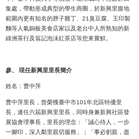
集處，帶動形成典型的學生商圈，於新興里腹地
範圍內更有知名的胖子雞丁、
21
臭豆腐、王印製
麵等人氣銅板美食店家以及老台中人所熟知的新
綠洲茶行及翁記泡沫紅茶店等您來嘗鮮。
參、 現任新興里里長簡介
姓名：曹中萍
曹中萍里長，曾榮獲臺中市101年北區特優里
長，連任六屆新興里里長，同時身兼新興社區發
展協會理事長，里長的理念：「誠心待人，一步
一腳印，深入鄰里親切服務」；「事必躬親，盡