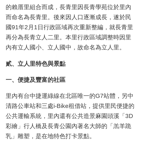
的賴厝里組合而成，長青里因長青學苑位於里內
而命名為長青里。後來因人口逐漸成長，遂於民
國91年2月1日行政區域再次重新整編，就長青里
再分為長青立人二里。本里行政區域調整時因里
內有立人國小、立人國中，故命名為立人里。
貳、立人里特色與景點
一、便捷及豐富的社區
里內有台中捷運綠線在北區唯一的
G7
站體，另中
清路公車站和三處i-Bike租借站，提供里民便捷的
公共運輸系統，里內還有公共造景麻園頭溪「
3D
彩繪」行人橋及長青公園內著名大師的「羔羊跪
乳」雕塑，是在地特色打卡景點。