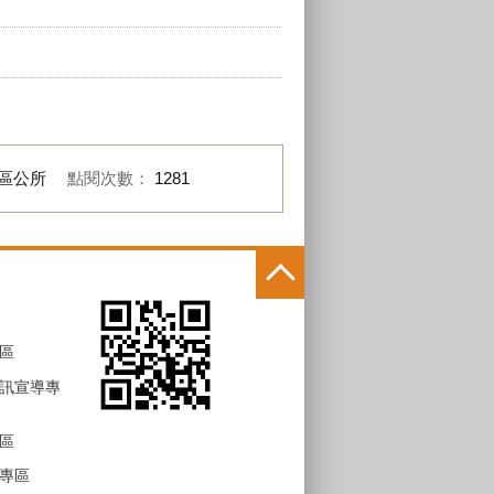
區公所
點閱次數：
1281
區
訊宣導專
區
專區