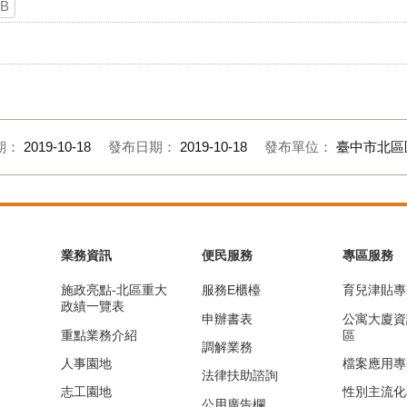
KB
期：
2019-10-18
發布日期：
2019-10-18
發布單位：
臺中市北區
業務資訊
便民服務
專區服務
施政亮點-北區重大
服務E櫃檯
育兒津貼專
政績一覽表
申辦書表
公寓大廈資
重點業務介紹
區
調解業務
人事園地
檔案應用專
法律扶助諮詢
志工園地
性別主流化
公用廣告欄