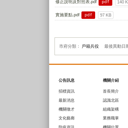
修正說明及對照表.pdf
pdf
140 
實施要點.pdf
pdf
97 KB
市府分類：
戶籍兵役
最後異動日
:::
公告訊息
機關介紹
招標資訊
首長簡介
最新消息
認識北區
機關徵才
組織架構
文化藝廊
業務職掌
防疫資訊
機關位置