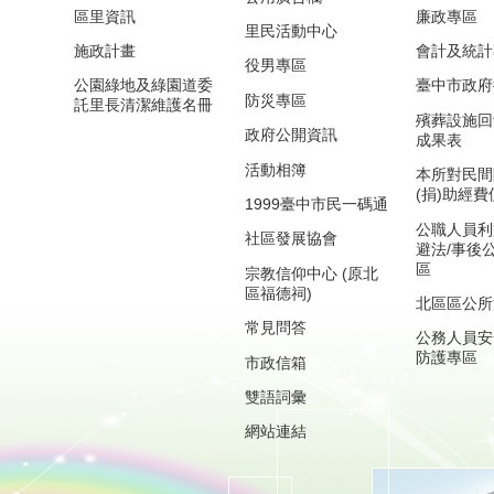
區里資訊
廉政專區
里民活動中心
施政計畫
會計及統計
役男專區
公園綠地及綠園道委
臺中市政府
防災專區
託里長清潔維護名冊
殯葬設施回
政府公開資訊
成果表
活動相簿
本所對民間
(捐)助經
1999臺中市民一碼通
公職人員利
社區發展協會
避法/事後
區
宗教信仰中心 (原北
區福德祠)
北區區公所
常見問答
公務人員安
防護專區
市政信箱
雙語詞彙
網站連結