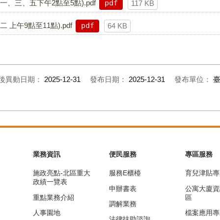
、三、五下午2點至5點).pdf
pdf
117 KB
上午9點至11點).pdf
pdf
64 KB
後異動日期：
2025-12-31
發布日期：
2025-12-31
發布單位：
業務資訊
便民服務
專區服務
施政亮點-北區重大
服務E櫃檯
育兒津貼專
政績一覽表
申辦書表
公寓大廈資
重點業務介紹
區
調解業務
人事園地
檔案應用專
法律扶助諮詢