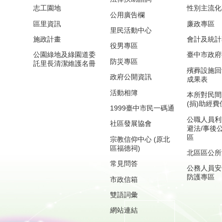
志工園地
性別主流化
公用廣告欄
區里資訊
廉政專區
里民活動中心
施政計畫
會計及統計
役男專區
公園綠地及綠園道委
臺中市政府
防災專區
託里長清潔維護名冊
殯葬設施回
政府公開資訊
成果表
活動相簿
本所對民間
(捐)助經
1999臺中市民一碼通
公職人員利
社區發展協會
避法/事後
區
宗教信仰中心 (原北
區福德祠)
北區區公所
常見問答
公務人員安
防護專區
市政信箱
雙語詞彙
網站連結