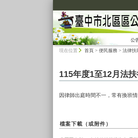
:::
公
:::
現在位置
首頁
>
便民服務
>
法律扶
115年度1至12月法
因律師出庭時間不一，常有換班情
檔案下載（或附件）