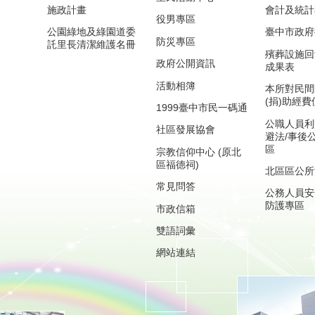
施政計畫
會計及統計
役男專區
公園綠地及綠園道委
臺中市政府
防災專區
託里長清潔維護名冊
殯葬設施回
政府公開資訊
成果表
活動相簿
本所對民間
(捐)助經
1999臺中市民一碼通
公職人員利
社區發展協會
避法/事後
區
宗教信仰中心 (原北
區福德祠)
北區區公所
常見問答
公務人員安
防護專區
市政信箱
雙語詞彙
網站連結