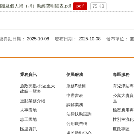
體及個人補（捐）助經費明細表.pdf
pdf
75 KB
後異動日期：
2025-10-08
發布日期：
2025-10-08
發布單位：
業務資訊
便民服務
專區服務
施政亮點-北區重大
服務E櫃檯
育兒津貼專
政績一覽表
申辦書表
公寓大廈資
重點業務介紹
區
調解業務
人事園地
檔案應用專
法律扶助諮詢
志工園地
性別主流化
公用廣告欄
區里資訊
廉政專區
里民活動中心