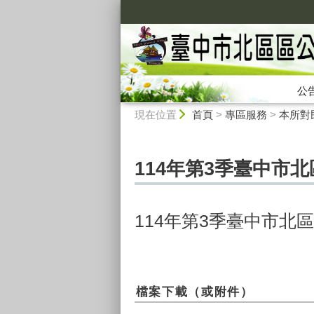
:::
公
:::
現在位置
首頁
>
專區服務
>
本所對
114年第3季臺中市
114年第3季臺中市
檔案下載（或附件）