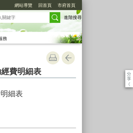
網站導覽
回首頁
市府首頁
進階搜尋
服務
助經費明細表
分
享
《
費明細表