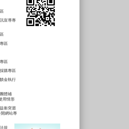
區
訊宣導專
區
專區
專區
採購專區
饋金執行
團體補
費使用情形
益衝突迴
公開網站專
法規