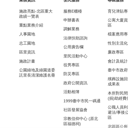
業務資訊
便民服務
專區服務
施政亮點-北區重大
服務E櫃檯
育兒津貼專
政績一覽表
申辦書表
公寓大廈資
重點業務介紹
區
調解業務
人事園地
檔案應用專
法律扶助諮詢
志工園地
性別主流化
公用廣告欄
區里資訊
廉政專區
里民活動中心
施政計畫
會計及統計
役男專區
公園綠地及綠園道委
臺中市政府
防災專區
託里長清潔維護名冊
殯葬設施回
政府公開資訊
成果表
活動相簿
本所對民間
(捐)助經
1999臺中市民一碼通
公職人員利
社區發展協會
避法/事後
區
宗教信仰中心 (原北
區福德祠)
北區區公所